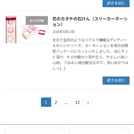
続きを読む
花のカタチの石けん（スリーカーネーシ
母の日特集
ョン）
2026年6月12日
まるで生花のようなリアルで繊細なディティー
ルのハンドソープ。 カーネーションを母の日限
定パッケージにセットいたしました。 水にサッ
と溶け、キメの細かい泡が立つ、やさしい洗い
心地。 うるおい成分配合なので、洗いあがりは
しっ […]
続きを読む
投
1
2
…
12
»
固
固
固
定
定
定
稿
ペ
ペ
ペ
ー
ー
ー
の
ジ
ジ
ジ
ペ