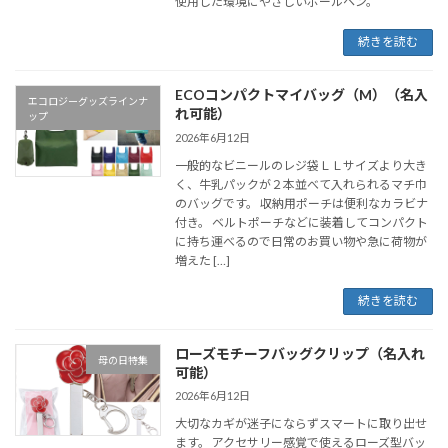
使用した環境にやさしいボールペン。
続きを読む
ECOコンパクトマイバッグ（M）（名入
エコロジーグッズラインナ
れ可能）
ップ
2026年6月12日
一般的なビニールのレジ袋ＬＬサイズより大き
く、牛乳パックが２本並べて入れられるマチ巾
のバッグです。 収納用ポーチは便利なカラビナ
付き。 ベルトポーチなどに装着してコンパクト
に持ち運べるので日常のお買い物や急に荷物が
増えた […]
続きを読む
ローズモチーフバッグクリップ（名入れ
母の日特集
可能）
2026年6月12日
大切なカギが迷子にならずスマートに取り出せ
ます。 アクセサリー感覚で使えるローズ型バッ