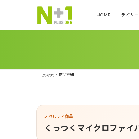
コ
ナ
ン
ビ
HOME
デイリー
テ
ゲ
ン
ー
ツ
シ
へ
ョ
ス
ン
キ
に
ッ
移
プ
動
HOME
商品詳細
ノベルティ商品
くっつくマイクロファイ