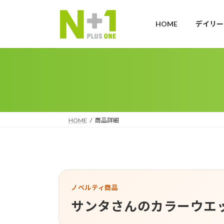
コ
ナ
ン
ビ
HOME
デイリー
テ
ゲ
ン
ー
ツ
シ
へ
ョ
ス
ン
キ
に
ッ
移
プ
動
HOME
商品詳細
ノベルティ商品
サンタさんのカラーウエ