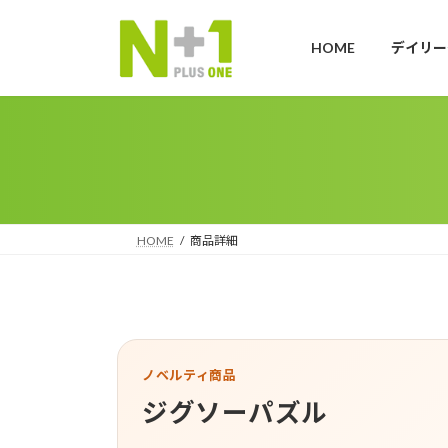
コ
ナ
ン
ビ
HOME
デイリー
テ
ゲ
ン
ー
ツ
シ
へ
ョ
ス
ン
キ
に
ッ
移
プ
動
HOME
商品詳細
ノベルティ商品
ジグソーパズル