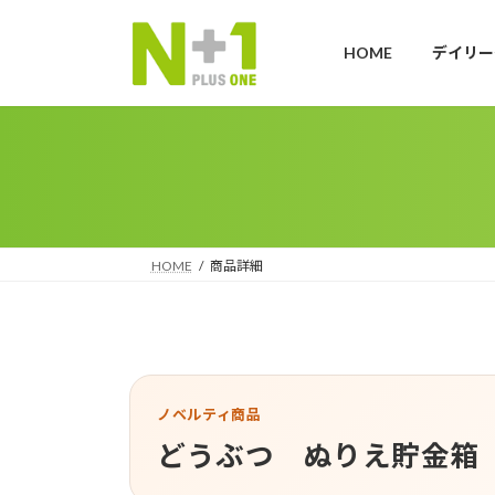
コ
ナ
ン
ビ
HOME
デイリー
テ
ゲ
ン
ー
ツ
シ
へ
ョ
ス
ン
キ
に
ッ
移
プ
動
HOME
商品詳細
ノベルティ商品
どうぶつ ぬりえ貯金箱